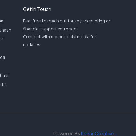
Get In Touch
an
Feel free to reach out for any accounting or
financial support you need.
sahaan
Connect with me on social media for
WP
updates.
mda
ahaan
tif
Powered By
Kanar Creative