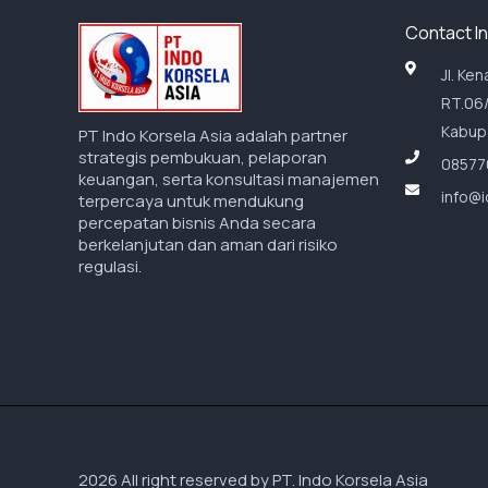
Contact I
Jl. Ke
RT.06/
Kabupa
PT Indo Korsela Asia adalah partner
strategis pembukuan, pelaporan
08577
keuangan, serta konsultasi manajemen
info@i
terpercaya untuk mendukung
percepatan bisnis Anda secara
berkelanjutan dan aman dari risiko
regulasi.
2026 All right reserved by PT. Indo Korsela Asia