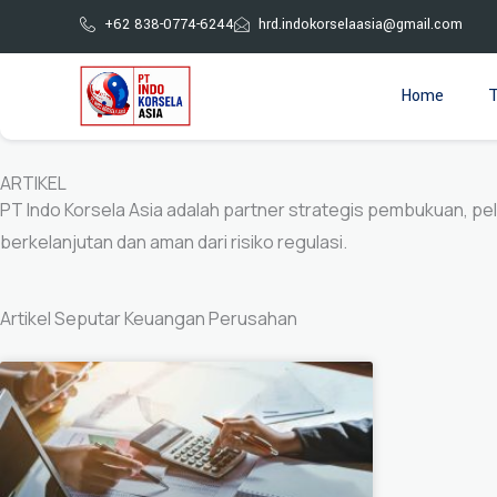
Skip
+62 838-0774-6244
hrd.indokorselaasia@gmail.com
to
content
Home
T
ARTIKEL
PT Indo Korsela Asia adalah partner strategis pembukuan, 
berkelanjutan dan aman dari risiko regulasi.
Artikel Seputar Keuangan Perusahan