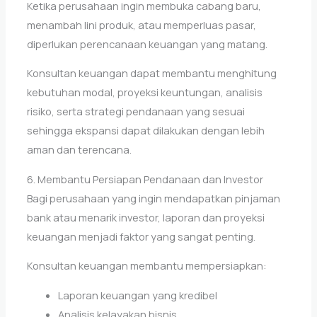
Ketika perusahaan ingin membuka cabang baru,
menambah lini produk, atau memperluas pasar,
diperlukan perencanaan keuangan yang matang.
Konsultan keuangan dapat membantu menghitung
kebutuhan modal, proyeksi keuntungan, analisis
risiko, serta strategi pendanaan yang sesuai
sehingga ekspansi dapat dilakukan dengan lebih
aman dan terencana.
6. Membantu Persiapan Pendanaan dan Investor
Bagi perusahaan yang ingin mendapatkan pinjaman
bank atau menarik investor, laporan dan proyeksi
keuangan menjadi faktor yang sangat penting.
Konsultan keuangan membantu mempersiapkan:
Laporan keuangan yang kredibel
Analisis kelayakan bisnis