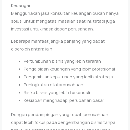
Keuangan
Menggunakan jasa konsultan keuangan bukan hanya
solusi untuk mengatasi masalah saat ini, tetapi juga
investasi untuk masa depan perusahaan.
Beberapa manfaat jangka panjang yang dapat
diperoleh antara lain:
Pertumbuhan bisnis yang lebih terarah
Pengelolaan keuangan yang lebih profesional
Pengambilan keputusan yang lebih strategis
Peningkatan nilai perusahaan
Risiko bisnis yang lebih terkendali
Kesiapan menghadapi perubahan pasar
Dengan pendampingan yang tepat, perusahaan
dapat lebih fokus pada pengembangan bisnis tanpa
harus khawatir terhadap masalah keuangan yang