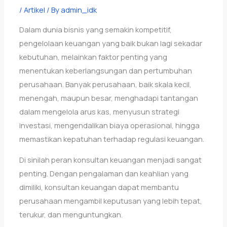
/
Artikel
/ By
admin_idk
Dalam dunia bisnis yang semakin kompetitif,
pengelolaan keuangan yang baik bukan lagi sekadar
kebutuhan, melainkan faktor penting yang
menentukan keberlangsungan dan pertumbuhan
perusahaan. Banyak perusahaan, baik skala kecil,
menengah, maupun besar, menghadapi tantangan
dalam mengelola arus kas, menyusun strategi
investasi, mengendalikan biaya operasional, hingga
memastikan kepatuhan terhadap regulasi keuangan.
Di sinilah peran konsultan keuangan menjadi sangat
penting. Dengan pengalaman dan keahlian yang
dimiliki, konsultan keuangan dapat membantu
perusahaan mengambil keputusan yang lebih tepat,
terukur, dan menguntungkan.