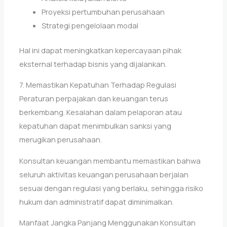
Proyeksi pertumbuhan perusahaan
Strategi pengelolaan modal
Hal ini dapat meningkatkan kepercayaan pihak
eksternal terhadap bisnis yang dijalankan.
7. Memastikan Kepatuhan Terhadap Regulasi
Peraturan perpajakan dan keuangan terus
berkembang. Kesalahan dalam pelaporan atau
kepatuhan dapat menimbulkan sanksi yang
merugikan perusahaan.
Konsultan keuangan membantu memastikan bahwa
seluruh aktivitas keuangan perusahaan berjalan
sesuai dengan regulasi yang berlaku, sehingga risiko
hukum dan administratif dapat diminimalkan.
Manfaat Jangka Panjang Menggunakan Konsultan