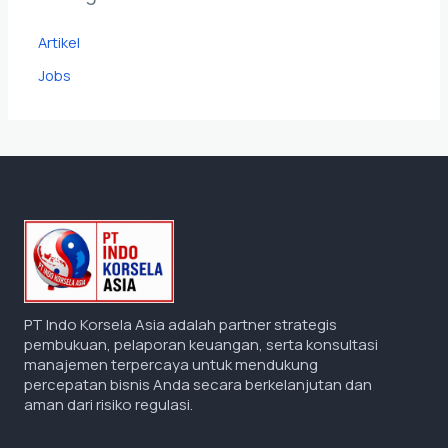
Artikel
Jobs
PT Indo Korsela Asia adalah partner strategis
pembukuan, pelaporan keuangan, serta konsultasi
manajemen terpercaya untuk mendukung
percepatan bisnis Anda secara berkelanjutan dan
aman dari risiko regulasi.