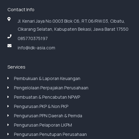
Contact Info
Jl. Kenari Jaya No.0003 Blok C6, RT.06/RW.03, Cibatu,
Cikarang Selatan, Kabupaten Bekasi, Jawa Barat 17550
085770375197
info@idk-asia.com
Services
Pembukuan & Laporan Keuangan
Pengelolaan Perpajakan Perusahaan
Pembuatan & Pencabutan NPWP
Pengurusan PKP & Non PKP
Pengurusan PPN Daerah & Pemda
Pengurusan Pelaporan LKPM
Pengurusan Penutupan Perusahaan